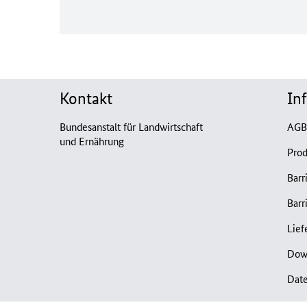
Kontakt
In
Bundesanstalt für Landwirtschaft
AG
und Ernährung
Prod
Barr
Barr
Lief
Dow
Dat