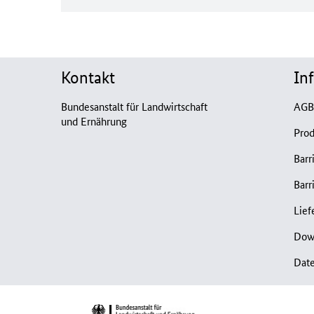
Kontakt
In
Bundesanstalt für Landwirtschaft
AG
und Ernährung
Prod
Barr
Barr
Lief
Dow
Dat