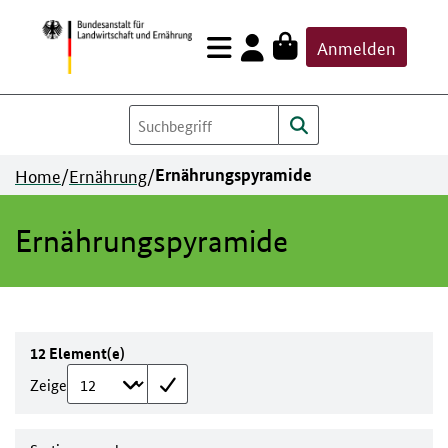
Zum
Anmelden
Inhalt
springen
Home
/
Ernährung
/
Ernährungspyramide
Ernährungspyramide
12 Element(e)
Zeige