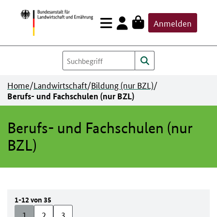
Zum
Anmelden
Inhalt
springen
Home
/
Landwirtschaft
/
Bildung (nur BZL)
/
Berufs- und Fachschulen (nur BZL)
Berufs- und Fachschulen (nur
BZL)
1-12 von 35
1
2
3