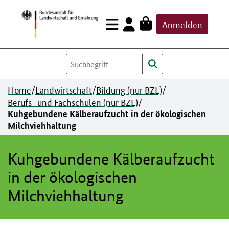
Zum
Anmelden
Inhalt
springen
Home
/
Landwirtschaft
/
Bildung (nur BZL)
/
Berufs- und Fachschulen (nur BZL)
/
Kuhgebundene Kälberaufzucht in der ökologischen
Milchviehhaltung
Kuhgebundene Kälberaufzucht
in der ökologischen
Milchviehhaltung