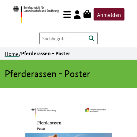
Zum
Anmelden
Inhalt
springen
Home
/
Pferderassen - Poster
Pferderassen - Poster