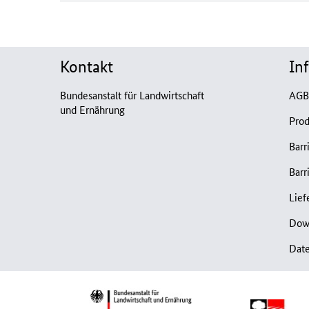
Kontakt
In
Bundesanstalt für Landwirtschaft
AG
und Ernährung
Prod
Barr
Barr
Lief
Dow
Dat