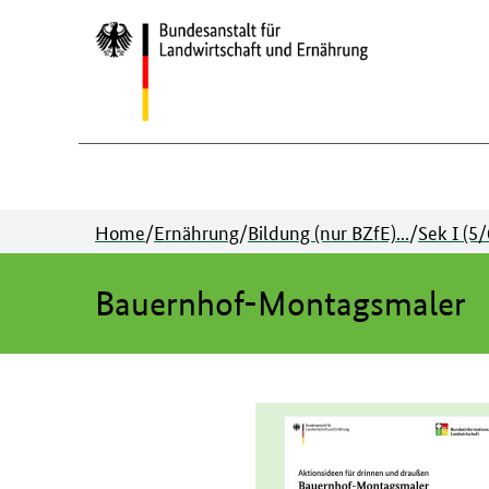
Zum
Inhalt
springen
Home
/
Ernährung
/
Bildung (nur BZfE)...
/
Sek I (5/
Bauernhof-Montagsmaler