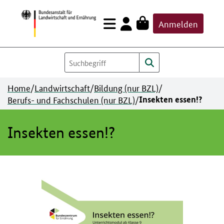
Zum
Anmelden
Inhalt
springen
Home
/
Landwirtschaft
/
Bildung (nur BZL)
/
Berufs- und Fachschulen (nur BZL)
/
Insekten essen!?
Insekten essen!?