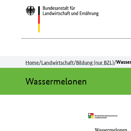
Zum
Inhalt
springen
Home
/
Landwirtschaft
/
Bildung (nur BZL)
/
Wasse
Wassermelonen