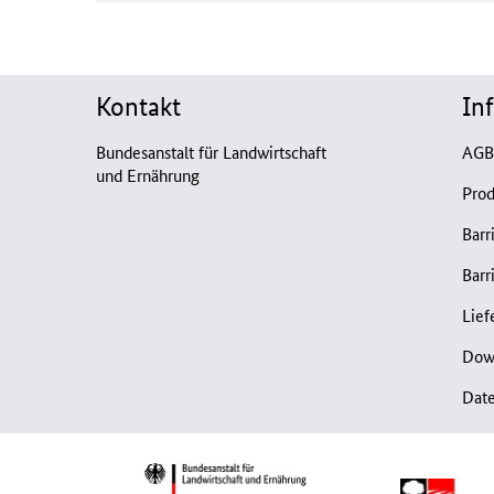
Kontakt
In
Bundesanstalt für Landwirtschaft
AG
und Ernährung
Prod
Barr
Barr
Lief
Dow
Dat