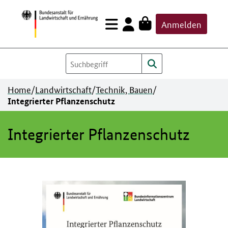
Zum
Anmelden
Inhalt
springen
Home
/
Landwirtschaft
/
Technik, Bauen
/
Integrierter Pflanzenschutz
Integrierter Pflanzenschutz