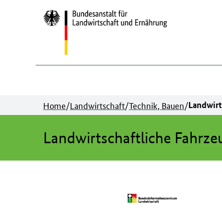
Zum
Inhalt
springen
Home
/
Landwirtschaft
/
Technik, Bauen
/
Landwirt
Landwirtschaftliche Fahrze