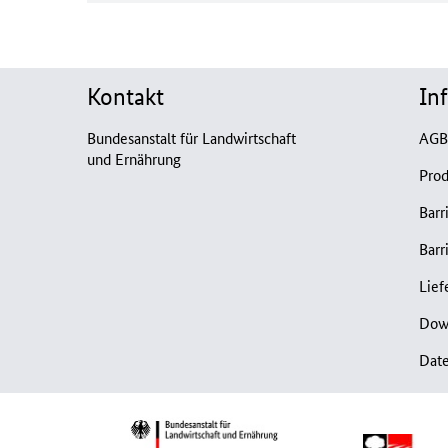
Kontakt
In
Bundesanstalt für Landwirtschaft
AG
und Ernährung
Prod
Barr
Barr
Lief
Dow
Dat