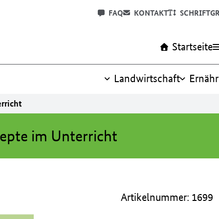
FAQ
KONTAKT
SCHRIFTG
Startseite
Landwirtschaft
Ernäh
rricht
epte im Unterricht
Artikelnummer: 1699