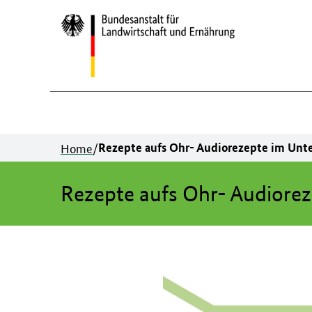
Zum
Inhalt
springen
Home
/
Rezepte aufs Ohr- Audiorezepte im Unte
Rezepte aufs Ohr- Audiorez