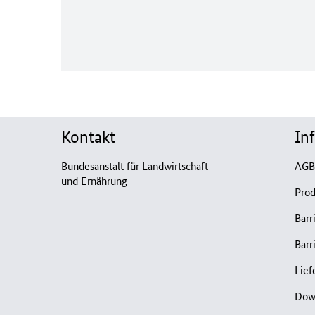
Kontakt
In
Bundesanstalt für Landwirtschaft
AG
und Ernährung
Prod
Barr
Barr
Lief
Dow