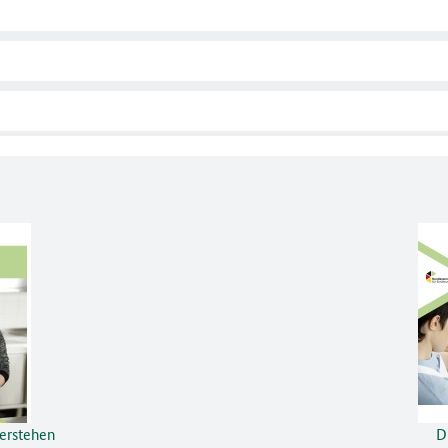
verstehen
D