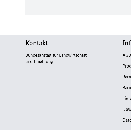
Kontakt
In
Bundesanstalt für Landwirtschaft
AG
und Ernährung
Prod
Barr
Barr
Lief
Dow
Dat