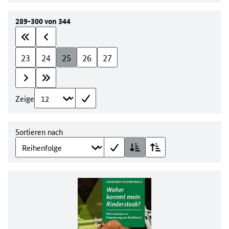
289-300 von 344
23
24
25
26
27
Zeige
Sortieren nach