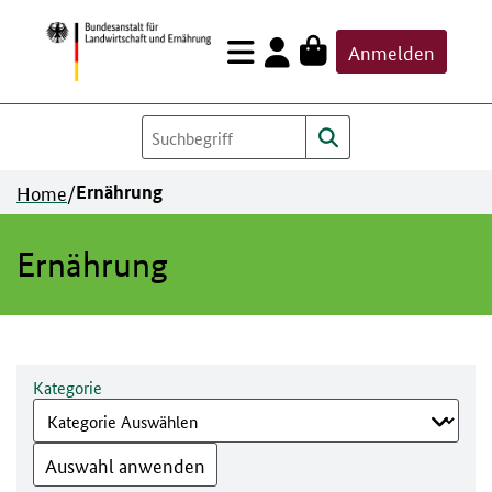
Zum
Anmelden
Inhalt
springen
Home
/
Ernährung
Ernährung
Kategorie
Auswahl anwenden